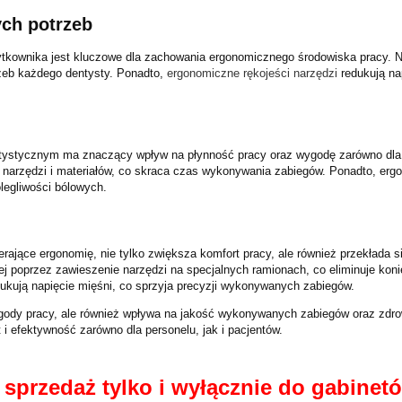
ch potrzeb
ytkownika jest kluczowe dla zachowania ergonomicznego środowiska pracy. 
trzeb każdego dentysty. Ponadto,
ergonomiczne rękojeści narzędzi
redukują nap
tystycznym ma znaczący wpływ na płynność pracy oraz wygodę zarówno dla d
 narzędzi i materiałów, co skraca czas wykonywania zabiegów. Ponadto, erg
olegliwości bólowych.
jące ergonomię, nie tylko zwiększa komfort pracy, ale również przekłada si
j poprzez zawieszenie narzędzi na specjalnych ramionach, co eliminuje koni
ukują napięcie mięśni, co sprzyja precyzji wykonywanych zabiegów.
gody pracy, ale również wpływa na jakość wykonywanych zabiegów oraz zdro
 i efektywność zarówno dla personelu, jak i pacjentów.
sprzedaż tylko i wyłącznie do gabinetó