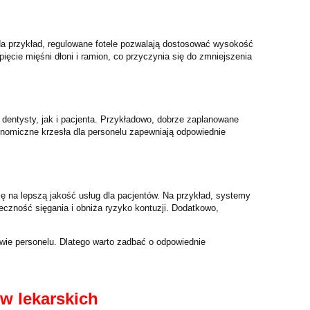
Na przykład, regulowane fotele pozwalają dostosować wysokość
ięcie mięśni dłoni i ramion, co przyczynia się do zmniejszenia
entysty, jak i pacjenta. Przykładowo, dobrze zaplanowane
onomiczne krzesła dla personelu zapewniają odpowiednie
ę na lepszą jakość usług dla pacjentów. Na przykład, systemy
eczność sięgania i obniża ryzyko kontuzji. Dodatkowo,
wie personelu. Dlatego warto zadbać o odpowiednie
w lekarskich