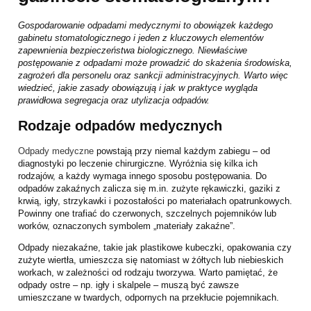
Gospodarowanie odpadami medycznymi to obowiązek każdego
gabinetu stomatologicznego i jeden z kluczowych elementów
zapewnienia bezpieczeństwa biologicznego. Niewłaściwe
postępowanie z odpadami może prowadzić do skażenia środowiska,
zagrożeń dla personelu oraz sankcji administracyjnych. Warto więc
wiedzieć, jakie zasady obowiązują i jak w praktyce wygląda
prawidłowa segregacja oraz utylizacja odpadów.
Rodzaje odpadów medycznych
Odpady medyczne
powstają przy niemal każdym zabiegu – od
diagnostyki po leczenie chirurgiczne. Wyróżnia się kilka ich
rodzajów, a każdy wymaga innego sposobu postępowania. Do
odpadów zakaźnych zalicza się m.in. zużyte rękawiczki, gaziki z
krwią, igły, strzykawki i pozostałości po materiałach opatrunkowych.
Powinny one trafiać do czerwonych, szczelnych pojemników lub
worków, oznaczonych symbolem „materiały zakaźne”.
Odpady niezakaźne, takie jak plastikowe kubeczki, opakowania czy
zużyte wiertła, umieszcza się natomiast w żółtych lub niebieskich
workach, w zależności od rodzaju tworzywa. Warto pamiętać, że
odpady ostre – np. igły i skalpele – muszą być zawsze
umieszczane w twardych, odpornych na przekłucie pojemnikach.