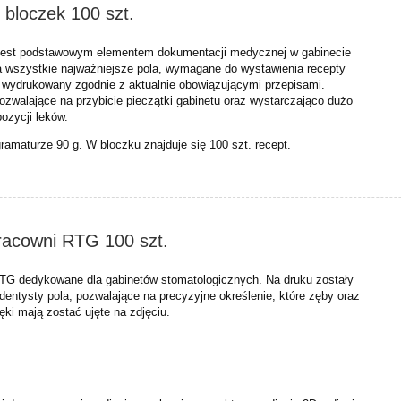
 bloczek 100 szt.
h jest podstawowym elementem dokumentacji medycznej w gabinecie
 wszystkie najważniejsze pola, wymagane do wystawienia recepty
ł wydrukowany zgodnie z aktualnie obowiązującymi przepisami.
pozwalające na przybicie pieczątki gabinetu oraz wystarczająco dużo
pozycji leków.
gramaturze 90 g. W bloczku znajduje się 100 szt. recept.
racowni RTG 100 szt.
RTG dedykowane dla gabinetów stomatologicznych. Na druku zostały
dentysty pola, pozwalające na precyzyjne określenie, które zęby oraz
ęki mają zostać ujęte na zdjęciu.