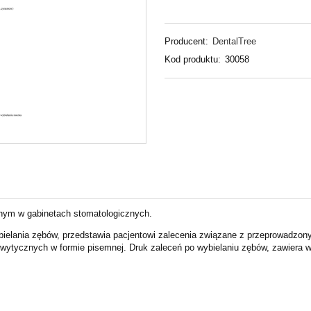
Producent:
DentalTree
Kod produktu:
30058
nym w gabinetach stomatologicznych.
bielania zębów, przedstawia
pacjentowi zalecenia związane z przeprowadzo
wytycznych w formie pisemnej.
Druk zaleceń po wybielaniu zębów, zawiera