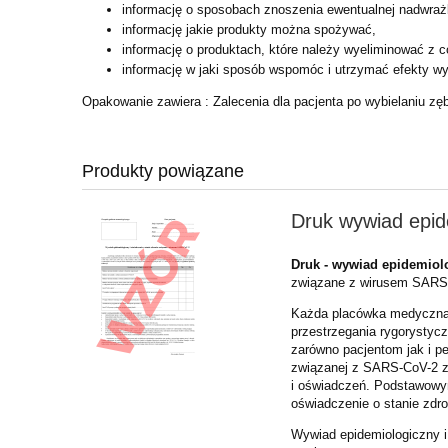
informację o sposobach znoszenia ewentualnej nadwrażl
informację jakie produkty można spożywać,
informację o produktach, które należy wyeliminować z co
informację w jaki sposób wspomóc i utrzymać efekty wy
Opakowanie zawiera : Zalecenia dla pacjenta po wybielaniu zę
Produkty powiązane
Druk wywiad epid
Druk - wywiad epidemio
związane z wirusem SARS
Każda placówka medyczna 
przestrzegania rygorystyc
zarówno pacjentom jak i p
związanej z SARS-CoV-2 za
i oświadczeń. Podstawowym
oświadczenie o stanie zdr
Wywiad epidemiologiczny 