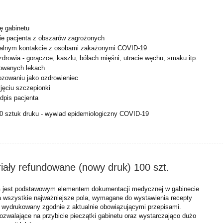
ę gabinetu
cie pacjenta z obszarów zagrożonych
ualnym kontakcie z osobami zakażonymi COVID-19
 zdrowia - gorączce, kaszlu, bólach mięśni, utracie węchu, smaku itp.
mowanych lekach
ozowaniu jako ozdrowieniec
jęciu szczepionki
odpis pacjenta
0 sztuk druku - wywiad epidemiologiczny COVID-19
iały refundowane (nowy druk) 100 szt.
h
jest podstawowym elementem dokumentacji medycznej w gabinecie
 wszystkie najważniejsze pola, wymagane do wystawienia recepty
ł wydrukowany zgodnie z aktualnie obowiązującymi przepisami.
pozwalające na przybicie pieczątki gabinetu oraz wystarczająco dużo