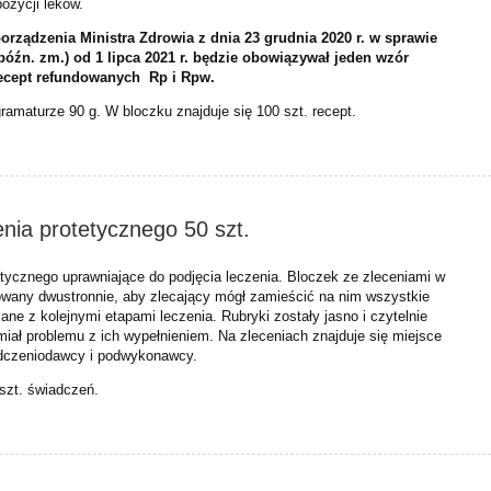
pozycji leków.
rządzenia Ministra Zdrowia z dnia 23 grudnia 2020 r. w sprawie
 późn. zm.) od 1 lipca 2021 r. będzie obowiązywał jeden wzór
recept refundowanych Rp i Rpw.
gramaturze 90 g. W bloczku znajduje się 100 szt. recept.
nia protetycznego 50 szt.
etycznego uprawniające do podjęcia leczenia. Bloczek ze zleceniami w
owany dwustronnie, aby zlecający mógł zamieścić na nim wszystkie
ane z kolejnymi etapami leczenia. Rubryki zostały jasno i czytelnie
miał problemu z ich wypełnieniem. Na zleceniach znajduje się miejsce
adczeniodawcy i podwykonawcy.
 szt. świadczeń.