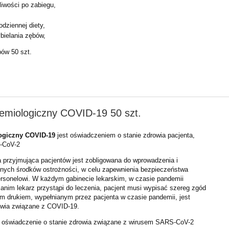
iwości po zabiegu,
dziennej diety,
bielania zębów,
bów 50 szt.
emiologiczny COVID-19 50 szt.
logiczny COVID-19
jest oświadczeniem o stanie zdrowia pacjenta,
-CoV-2
przyjmująca pacjentów jest zobligowana do wprowadzenia i
znych środków ostrożności, w celu zapewnienia bezpieczeństwa
ersonelowi. W każdym gabinecie lekarskim, w czasie pandemii
nim lekarz przystąpi do leczenia, pacjent musi wypisać szereg zgód
 drukiem, wypełnianym przez pacjenta w czasie pandemii, jest
owia związane z COVID-19.
i oświadczenie o stanie zdrowia związane z wirusem SARS-CoV-2