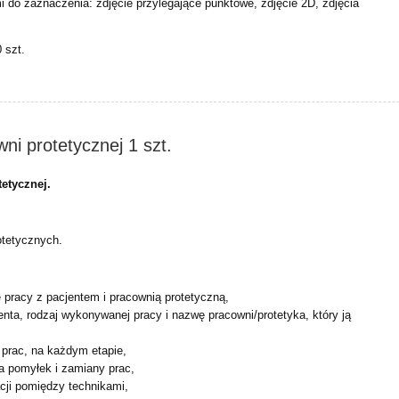
mi do zaznaczenia: zdjęcie przylegające punktowe, zdjęcie 2D, zdjęcia
 szt.
wni protetycznej 1 szt.
tetycznej.
otetycznych.
e pracy z pacjentem i pracownią protetyczną,
enta, rodzaj wykonywanej pracy i nazwę pracowni/protetyka,
który ją
a prac, na każdym etapie,
a pomyłek i zamiany prac,
cji pomiędzy technikami,