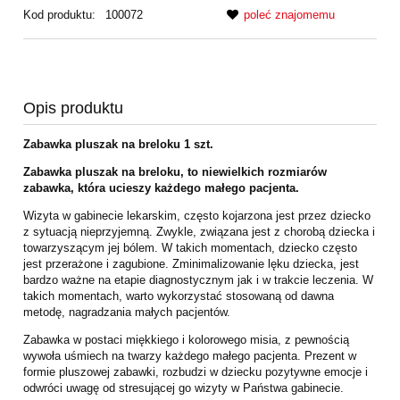
Kod produktu:
100072
poleć znajomemu
Opis produktu
Zabawka pluszak na breloku 1 szt.
Zabawka pluszak na breloku, to niewielkich rozmiarów
zabawka, która ucieszy każdego małego pacjenta.
Wizyta w gabinecie lekarskim, często kojarzona jest przez dziecko
z sytuacją nieprzyjemną. Zwykle, związana jest z chorobą dziecka i
towarzyszącym jej bólem. W takich momentach, dziecko często
jest przerażone i zagubione. Zminimalizowanie lęku dziecka, jest
bardzo ważne na etapie diagnostycznym jak i w trakcie leczenia. W
takich momentach, warto wykorzystać stosowaną od dawna
metodę, nagradzania małych pacjentów.
Zabawka w postaci miękkiego i kolorowego misia, z pewnością
wywoła uśmiech na twarzy każdego małego pacjenta. Prezent w
formie pluszowej zabawki, rozbudzi w dziecku pozytywne emocje i
odwróci uwagę od stresującej go wizyty w Państwa gabinecie.