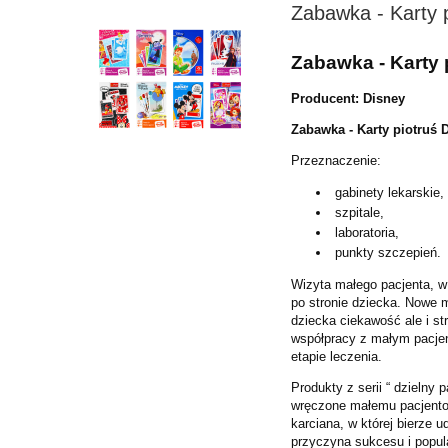
Zabawka - Karty 
Zabawka - Karty 
Producent: Disney
Zabawka - Karty piotruś 
Przeznaczenie:
gabinety lekarskie,
szpitale,
laboratoria,
punkty szczepień.
Wizyta małego pacjenta, 
po stronie dziecka. Nowe m
dziecka ciekawość ale i s
współpracy z małym pacjen
etapie leczenia.
Produkty z serii “ dzielny 
wręczone małemu pacjentow
karciana, w której bierze 
przyczyna sukcesu i popula