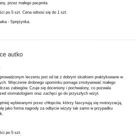
any, przez małego pacjenta.
ci po 5 szt. Cena odnosi się do 1 szt.
wka - Sprężynka.
ce autko
o
eprowadzonym leczeniu jest od lat z dobrym skutkiem praktykowane w
znych. Wręczenie drobnego upominku pomaga zmotywować małego
dczas zabiegów. Czuje się doceniony i pochwalony, co pozwala
rzed stomatologiem oraz zachęci go do przyszłych wizyt.
tniej wybieranymi przez chłopców, którzy fascynują się motoryzacją,
rolę jako forma nagrody za odbycie wizyty tak samo w przypadku
ek.
ści po 5 szt.