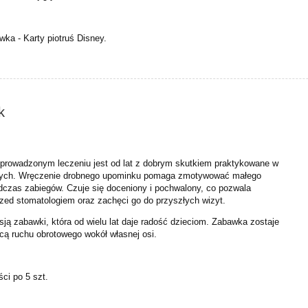
ka - Karty piotruś Disney.
k
eprowadzonym leczeniu jest od lat z dobrym skutkiem praktykowane w
znych. Wręczenie drobnego upominku pomaga zmotywować małego
dczas zabiegów. Czuje się doceniony i pochwalony, co pozwala
rzed stomatologiem oraz zachęci go do przyszłych wizyt.
ją zabawki, która od wielu lat daje radość dzieciom. Zabawka zostaje
cą ruchu obrotowego wokół własnej osi.
ści po 5 szt.