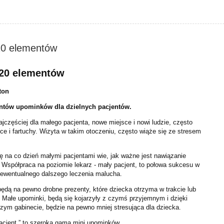
20 elementów
120 elementów
ton
ntów upominków dla dzielnych pacjentów.
ajczęściej dla małego pacjenta, nowe miejsce i nowi ludzie, często
ice i fartuchy. Wizyta w takim otoczeniu, często wiąże się ze stresem
ę na co dzień małymi pacjentami wie, jak ważne jest nawiązanie
 Współpraca na poziomie lekarz - mały pacjent, to połowa sukcesu w
 ewentualnego dalszego leczenia malucha.
dą na pewno drobne prezenty, które dziecka otrzyma w trakcie lub
. Małe upominki, będą się kojarzyły z czymś przyjemnym i dzięki
szym gabinecie, będzie na pewno mniej stresująca dla dziecka.
 pacjent ” to szeroka gama mini upominków.