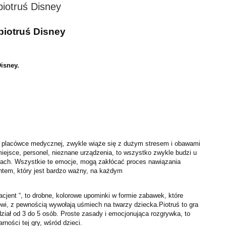
piotruś Disney
piotruś Disney
Disney.
w placówce medycznej, zwykle wiąże się z dużym stresem i obawami
iejsce, personel, nieznane urządzenia, to wszystko zwykle budzi u
trach. Wszystkie te emocje, mogą zakłócać proces nawiązania
tem, który jest bardzo ważny, na każdym
pacjent “, to drobne, kolorowe upominki w formie zabawek, które
i, z pewnością wywołają uśmiech na twarzy dziecka.Piotruś to gra
udział od 3 do 5 osób. Proste zasady i emocjonująca rozgrywka, to
rności tej gry, wśród dzieci.