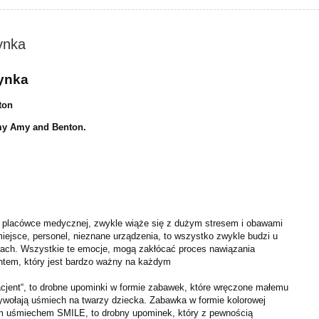
ynka
ynka
ton
my Amy and Benton.
w placówce medycznej, zwykle wiąże się z dużym stresem i obawami
iejsce, personel, nieznane urządzenia, to wszystko zwykle budzi u
trach. Wszystkie te emocje, mogą zakłócać proces nawiązania
ntem, który jest bardzo ważny na każdym
pacjent“, to drobne upominki w formie zabawek, które wręczone małemu
ywołają uśmiech na twarzy dziecka. Zabawka w formie kolorowej
m uśmiechem SMILE, to drobny upominek, który z pewnością