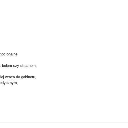
mocjonalne,
z bólem czy strachem,
iej wraca do gabinetu,
medycznym,