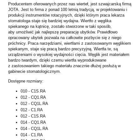
Producentem oferowanych przez nas wierteł, jest szwajcarską firmą
JOTA. Jest to firma z ponad 100 letnią tradycją, w projektowaniu i
produkcji instrumentów rotacyjnych, dzięki którym praca lekarza
stomatologa staje się bardziej wydajna. Wiertło z węglika
spiekanego na kątnicę, zostało stworzone w taki sposób,
aby umożliwić jak najlepszę preparację ubytków. Prawidłowo
opracowany ubytek pozwala na całkowite pozbycie się z niego
próchnicy. Praca narzędziami, wiertłami z zastosowanym węglikiem
spiekanym, staje się pracą bardzo precyzyjną. Wiertła te, są
urządzeniami o wysokiej wydajności cięcia. Węglik jest materiałem
bardzo twardym, dzięki czemu wiertła wyprodukowane
z zastosowaniem takiego materiału znacznie dłużej posłużą w
gabinecie stomatologicznym.
Dostępne rozmiary:
010 - C1S.RA
012 - CQ1.RA
012 - CQ1L.RA
012 - C1.RA
012 - C1S.RA
014 - CQ1.RA
014 - CQ1L.RA
014 - C1.RA