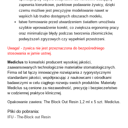
zapewnia kierunkowe,
punktowe podawanie żywicy, dzięki
czemu możliwe jest precyzyjne modelowanie
nawet w
wąskich lub trudno dostępnych obszarach modelu,
łatwe formowanie przed utwardzeniem światłem umożliwia
szybkie wprowadzenie
korekt, co zwiększa ergonomię pracy
oraz minimalizuje błędy podczas tworzenia
zbiorniczków,
podwyższeń zgryzowych czy wypełnień przestrzeni.
Uwaga! - żywica nie jest przeznaczona do bezpośredniego
stosowania w jamie ustnej.
Mediclus
to koreański producent wysokiej jakości,
zaawansowanych technologicznie materiałów stomatologicznych.
Firma od lat łączy innowacyjne rozwiązania z rygorystycznymi
standardami jakości, współpracując z naukowcami i ośrodkami
badawczymi w celu ciągłego rozwoju swoich produktów. Materiały
Mediclus są cenione za niezawodność, precyzję i bezpieczeństwo
w codziennej praktyce klinicznej.
Opakowanie zawiera: The Block Out Resin 1,2 ml x 5 szt. Mediclus.
Pliki do pobrania:
IFU - The-Block out Resin