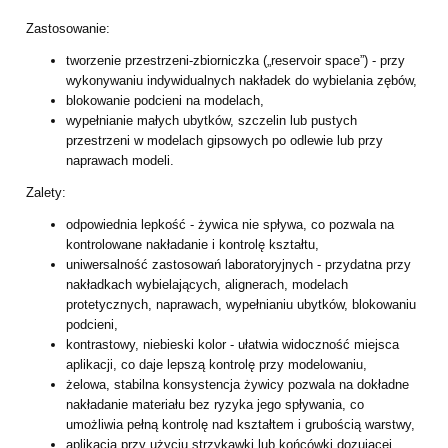
Zastosowanie:
tworzenie przestrzeni-zbiorniczka („reservoir space”) - przy
wykonywaniu
indywidualnych nakładek do wybielania zębów,
blokowanie podcieni na modelach,
wypełnianie małych ubytków, szczelin lub pustych
przestrzeni w modelach
gipsowych po odlewie lub przy
naprawach modeli.
Zalety:
odpowiednia lepkość - żywica nie spływa, co pozwala na
kontrolowane nakładanie
i kontrolę kształtu,
uniwersalność zastosowań laboratoryjnych - przydatna przy
nakładkach
wybielających, alignerach, modelach
protetycznych, naprawach, wypełnianiu
ubytków, blokowaniu
podcieni,
kontrastowy, niebieski kolor - ułatwia widoczność miejsca
aplikacji, co daje lepszą
kontrolę przy modelowaniu,
żelowa, stabilna konsystencja żywicy pozwala na dokładne
nakładanie materiału
bez ryzyka jego spływania, co
umożliwia pełną kontrolę nad kształtem i grubością
warstwy,
aplikacja przy użyciu strzykawki lub końcówki dozującej