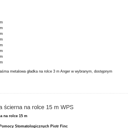
mm
mm
mm
mm
mm
mm
mm
mm
Taśma metalowa gładka na rolce 3 m Anger w wybranym, dostępnym
a ścierna na rolce 15 m WPS
a na rolce 15 m
Pomocy Stomatologicznych Piotr Finc