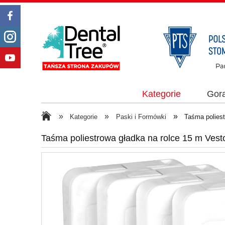
Kategorie
Gor
»
»
»
Kategorie
Paski i Formówki
Taśma poliest
Taśma poliestrowa gładka na rolce 15 m Vest