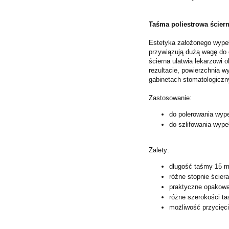
Taśma poliestrowa ściern
Estetyka założonego wypeł
przywiązują dużą wagę do
ścierna ułatwia lekarzowi 
rezultacie, powierzchnia w
gabinetach stomatologiczn
Zastosowanie:
do polerowania wype
do szlifowania wype
Zalety:
długość taśmy 15 
różne stopnie ściera
praktyczne opakow
różne szerokości t
możliwość przycięc