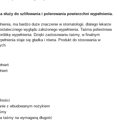
a służy do szlifowania i polerowania powierzchni wypełnienia.
nienia, ma bardzo duże znaczenie w stomatologii,
dlatego lekarze
 ostatecznego wyglądu założonego
wypełnienia. Taśma poliestrowa
obróbkę wypełnienia.
Dzięki zastosowaniu taśmy, w finalnym
ypełnienia staje
się gładka i równa.
Produkt do stosowania w
ych.
łnień
łnień
m
lności
anie z wbudowanym nożykiem
aśmy
ia taśmy na wymaganą długość