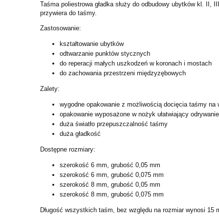
Taśma poliestrowa gładka służy do odbudowy ubytków kl. II, II
przywiera do taśmy.
Zastosowanie:
kształtowanie ubytków
odtwarzanie punktów stycznych
do reperacji małych uszkodzeń w koronach i mostach
do zachowania przestrzeni międzyzębowych
Zalety:
wygodne opakowanie z możliwością docięcia taśmy na
opakowanie wyposażone w nożyk ułatwiający odrywanie
duża światło przepuszczalność taśmy
duża gładkość
Dostępne rozmiary:
szerokość 6 mm, grubość 0,05 mm
szerokość 6 mm, grubość 0,075 mm
szerokość 8 mm, grubość 0,05 mm
szerokość 8 mm, grubość 0,075 mm
Długość wszystkich taśm, bez względu na rozmiar wynosi 15 