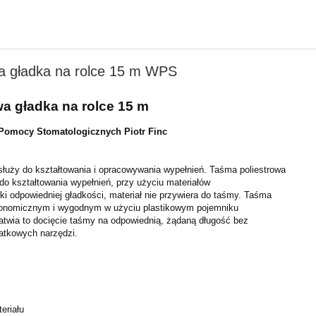
a gładka na rolce 15 m WPS
a gładka na rolce 15 m
Pomocy Stomatologicznych Piotr Finc
służy do kształtowania i opracowywania wypełnień. Taśma poliestrowa
do kształtowania wypełnień, przy użyciu materiałów
ki odpowiedniej gładkości, materiał nie przywiera do taśmy. Taśma
onomicznym i wygodnym w użyciu plastikowym pojemniku
twia to docięcie taśmy na odpowiednią, żądaną długość bez
atkowych narzędzi.
eriału