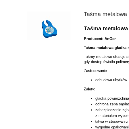
Taśma metalowa g
Taśma metalowa 
Producent: AnGer
Taśma metalowa gładka n
Taśmy metalowe stosuje s
gdy dostęp światła polime
Zastosowanie:
odbudowa ubytków
Zalety:
gładka powierzchn
ochrona zęba sąsi
zabezpieczenie zęb
z
materiałem wypeł
łatwa w stosowaniu
wygodne opakowani