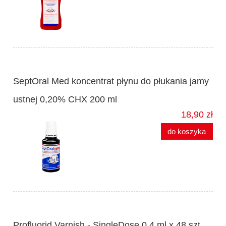
SeptOral Med koncentrat płynu do płukania jamy
ustnej 0,20% CHX 200 ml
18,90 zł
do koszyka
Profluorid Varnish - SingleDose 0,4 ml x 48 szt.