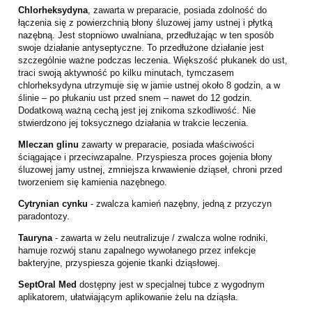
Chlorheksydyna
, zawarta w preparacie, posiada zdolność do
łączenia się z powierzchnią błony śluzowej jamy ustnej i płytką
nazębną. Jest stopniowo uwalniana, przedłużając w ten sposób
swoje działanie antyseptyczne. To przedłużone działanie jest
szczególnie ważne podczas leczenia. Większość płukanek do ust,
traci swoją aktywność po kilku minutach, tymczasem
chlorheksydyna utrzymuje się w jamie ustnej około 8 godzin, a w
ślinie – po płukaniu ust przed snem – nawet do 12 godzin.
Dodatkową ważną cechą jest jej znikoma szkodliwość. Nie
stwierdzono jej toksycznego działania w trakcie leczenia.
Mleczan glinu
zawarty w preparacie, posiada właściwości
ściągające i przeciwzapalne. Przyspiesza proces gojenia błony
śluzowej jamy ustnej, zmniejsza krwawienie dziąseł, chroni przed
tworzeniem się kamienia nazębnego.
Cytrynian cynku
- zwalcza kamień nazębny, jedną z przyczyn
paradontozy.
Tauryna
- zawarta w żelu neutralizuje / zwalcza wolne rodniki,
hamuje rozwój stanu zapalnego wywołanego przez infekcje
bakteryjne, przyspiesza gojenie tkanki dziąsłowej.
SeptOral Med
dostępny jest w specjalnej tubce z wygodnym
aplikatorem, ułatwiającym aplikowanie żelu na dziąsła.