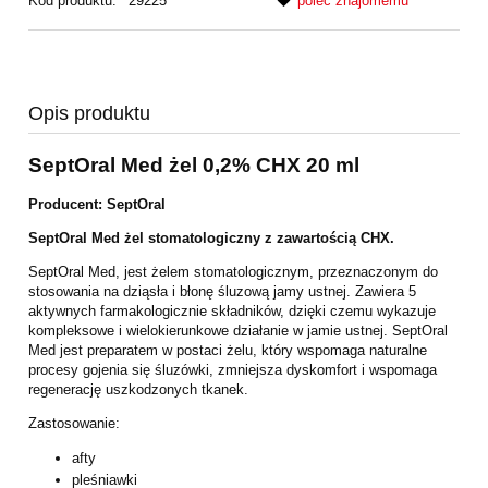
Kod produktu:
29225
poleć znajomemu
Opis produktu
SeptOral Med żel 0,2% CHX 20 ml
Producent: SeptOral
SeptOral Med żel stomatologiczny z zawartością CHX.
SeptOral Med, jest żelem stomatologicznym, przeznaczonym do
stosowania na dziąsła i błonę śluzową jamy ustnej. Zawiera 5
aktywnych farmakologicznie składników, dzięki czemu wykazuje
kompleksowe i wielokierunkowe działanie w jamie ustnej. SeptOral
Med jest preparatem w postaci żelu, który wspomaga naturalne
procesy gojenia się śluzówki, zmniejsza dyskomfort i wspomaga
regenerację uszkodzonych tkanek.
Zastosowanie:
afty
pleśniawki