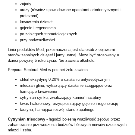
zajady
urazy (również spowodowane aparatami ortodontycznymi i
protezami)
krwawienia dziąseł
gojenie i regeneracja
po zabiegach stomatologicznych
przy nadwrażliwości
Linia produktów Med, przeznaczona jest dla osób z objawami
stanów zapalnych dziąseł i jamy ustnej. Może być stosowany u
dzieci powyżej 6 roku życia. Nie zawiera alkoholu.
Preparat Septoral Med w postaci żelu zawiera:
chlorheksydynę 0,20% o działaniu antyseptycznym
mleczan glinu, wykazujący działanie ściągające oraz
hamujące krwawienie
cytrynian cynku, zwalczający kamień nazębny
kwas hialuronowy, przyspieszający gojenie i regenerację
tauryna, hamująca rozwój stanu zapalnego
Cytrynian trisodowy
- łagodzi bolesną wrażliwość zębów, przez
zahamowanie przewodzenia bodźców bólowych nerwów czuciowych
miazgi i zęba.