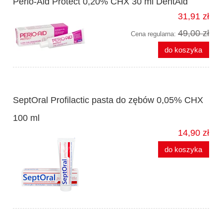
Perio-Aid Protect 0,20% CHX 30 ml DentAid
31,91 zł
49,00 zł
Cena regularna:
do koszyka
SeptOral Profilactic pasta do zębów 0,05% CHX
100 ml
14,90 zł
do koszyka