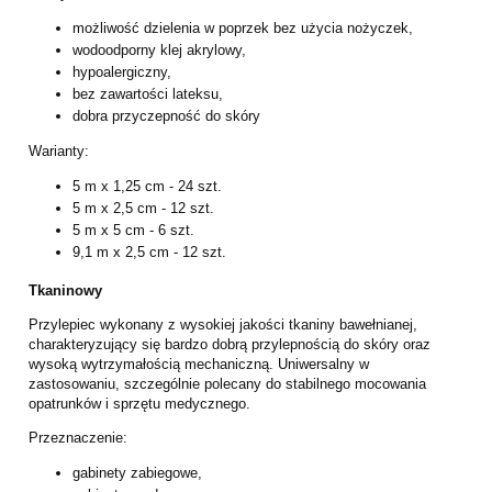
możliwość dzielenia w poprzek bez użycia nożyczek,
wodoodporny klej akrylowy,
hypoalergiczny,
bez zawartości lateksu,
dobra przyczepność do skóry
Warianty:
5 m x 1,25 cm - 24 szt.
5 m x 2,5 cm - 12 szt.
5 m x 5 cm - 6 szt.
9,1 m x 2,5 cm - 12 szt.
Tkaninowy
Przylepiec wykonany z wysokiej jakości tkaniny bawełnianej,
charakteryzujący się bardzo dobrą przylepnością do skóry oraz
wysoką wytrzymałością mechaniczną. Uniwersalny w
zastosowaniu, szczególnie polecany do stabilnego mocowania
opatrunków i sprzętu medycznego.
Przeznaczenie:
gabinety zabiegowe,