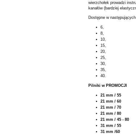
wierzchołek prowadzi inst
kanałów (bardziej elastyczn
Dostępne w następujących
6,
8,
10,
15,
20,
25,
30,
35,
40.
Pilniki w PROMOCJI
21 mm / 55
21 mm / 60
21 mm / 70
21 mm / 80
21 mm / 45 - 80
31 mm / 55
31 mm /60