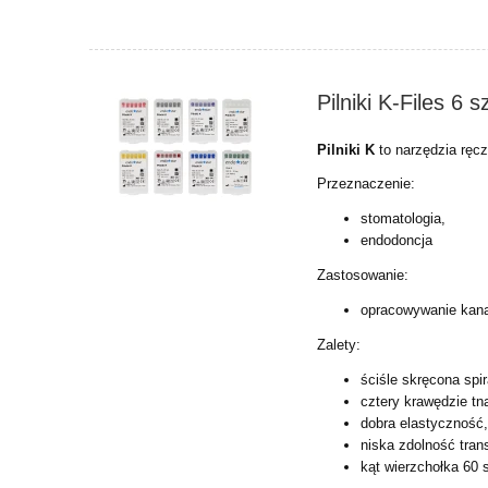
Pilniki K-Files 6 
Pilniki K
to narzędzia ręc
Przeznaczenie:
stomatologia,
endodoncja
Zastosowanie:
opracowywanie kan
Zalety:
ściśle skręcona spira
cztery krawędzie tn
dobra elastyczność
niska zdolność tran
kąt wierzchołka 60 s