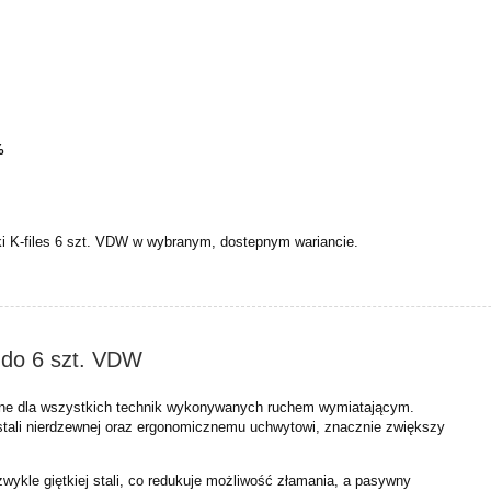
%
ki K-files 6 szt. VDW w wybranym, dostepnym wariancie.
endo 6 szt. VDW
e dla wszystkich technik wykonywanych ruchem wymiatającym.
 stali nierdzewnej oraz ergonomicznemu uchwytowi, znacznie zwiększy
wykle giętkiej stali, co redukuje możliwość złamania, a pasywny