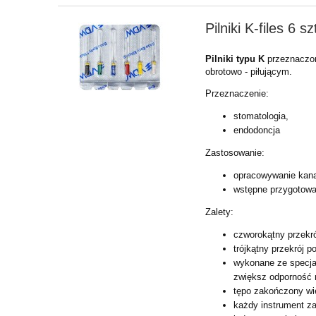
Pilniki K-files 6 
Pilniki typu K
przeznaczon
obrotowo - piłującym.
Przeznaczenie:
stomatologia,
endodoncja
Zastosowanie:
opracowywanie kana
wstępne przygotowa
Zalety:
czworokątny przekr
trójkątny przekrój 
wykonane ze specjaln
zwiększ odporność 
tępo zakończony wie
każdy instrument z