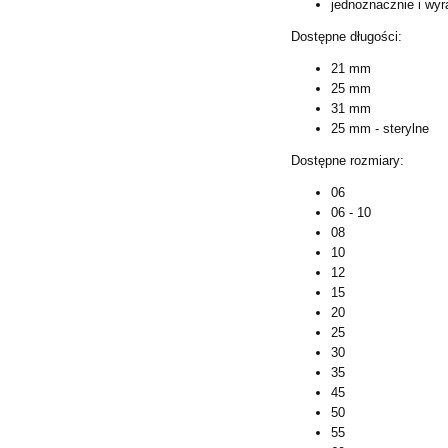
jednoznacznie i wy
Dostępne długości:
21 mm
25 mm
31 mm
25 mm - sterylne
Dostępne rozmiary:
06
06 - 10
08
10
12
15
20
25
30
35
45
50
55