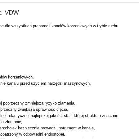
szt. VDW
e dla wszystkich preparacji kanałów korzeniowych w trybie ruchu
łów korzeniowych,
nie kanału przed użyciem narzędzi maszynowych.
ój poprzeczny zmniejsza ryzyko złamania,
poprzeczny zwiększa sprawność cięcia,
ej, elastycznej najlepszej jakości stali, której struktura znacznie
na złamanie,
rzchołek bezpiecznie prowadzi instrument w kanale,
aopatrzony w odpowiedni endostoper,