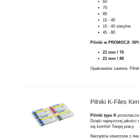
60
70
80
15 - 40
15 - 40 sterylne
45 - 80
Pilniki w PROMOCJI -50
21 mm / 70
21 mm / 80
Opakowanie zawiera: Pilni
Pilniki K-Files K
Pilniki typu K
przeznaczon
Dzięki najwyższej jakości
się komfort Twojej pracy.
Narzędzia stworzone z niez