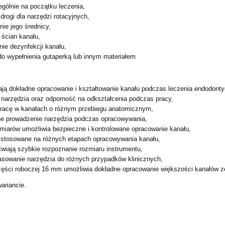
gólnie na początku leczenia,
drogi dla narzędzi rotacyjnych,
ie jego średnicy,
ścian kanału,
ie dezynfekcji kanału,
do wypełnienia gutaperką lub innym materiałem
ją dokładne opracowanie i kształtowanie kanału podczas leczenia endodont
 narzędzia oraz odporność na odkształcenia podczas pracy,
racę w kanałach o różnym przebiegu anatomicznym,
ne prowadzenie narzędzia podczas opracowywania,
miarów umożliwia bezpieczne i kontrolowane opracowanie kanału,
stosowane na różnych etapach opracowywania kanału,
twiają szybkie rozpoznanie rozmiaru instrumentu,
sowanie narzędzia do różnych przypadków klinicznych,
zęści roboczej 16 mm umożliwia dokładne opracowanie większości kanałów 
ariancie.