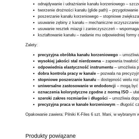
odnajdywanie i udrażnianie kanału korzeniowego – szcze
tworzenie drożności kanału (glide path) – przygotowanie 
poszerzanie kanału korzeniowego – stopniowe zwiększan
usuwanie zębiny z kanału – mechaniczne oczyszczanie 
usuwanie resztek miazgi i zanieczyszczeń – wspomagan
kształtowanie kanału – nadanie mu odpowiedniej formy 
Zalety:
precyzyjna obróbka kanału korzeniowego
– umożliwia
wysokiej jakości stal nierdzewna
– zapewnia trwałość
odpowiednia elastyczność instrumentu
– umożliwia p
dobra kontrola pracy w kanale
– pozwala na precyzyj
stopniowe poszerzanie kanału
– dostępność wielu roz
uniwersalne zastosowanie w endodoncji
– mogą być 
oznaczenia kolorystyczne zgodne z normą ISO
– uła
szeroki zakres rozmiarów i długości
– umożliwia dopa
precyzyjna praca w kanale korzeniowym
– długość c
Opakowanie zawiera: Pilniki K-Files 6 szt. Mani, w wybranym w
Produkty powiązane