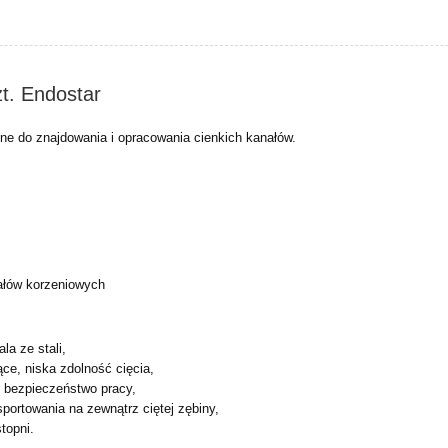
szt. Endostar
zne do znajdowania i opracowania cienkich kanałów.
ałów korzeniowych
la ze stali,
ące, niska zdolność cięcia,
, bezpieczeństwo pracy,
sportowania na zewnątrz ciętej zębiny,
topni.