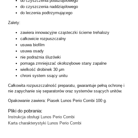
do czyszczenia poddziąsłowego
do czyszczenia naddziąsłowego
do leczenia podtrzymującego
Zalety:
zawiera innowacyjne cząsteczki ścierne trehalozy
całkowicie rozpuszczalny
usuwa biofilm
usuwa osady
nie podrażnia śluzówki
pomaga zmniejszać okołozębowe stany zapalne
wielkość drobinek 30 μm
chroni system ssący unitu
Całkowita rozpuszczalność preparatu, gwarantuje pełną ochronę i
nie zapychanie się separatorów oraz systemów ssących unitów.
Opakowanie zawiera: Piasek Lunos Perio Combi 100 g.
Pliki do pobrania:
Instrukcja obsługi Lunos Perio Combi
Karta charakterystyki Lunos Perio Combi