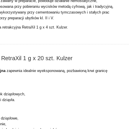
 zawarty w preparacie, powoduje działanie hemostatyczne,
sowana przy pobieraniu wycisków metodą cyfrową, jak i tradycyjną,
ykorzystywany przy cementowaniu tymczasowych i stałych prac
rzy preparacji ubytków kl. II i V.
retrakcyjna RetraXil 1 g x 4 szt. Kulzer.
 RetraXil 1 g x 20 szt. Kulzer
yjna
zapewnia idealnie wyeksponowaną, pozbawioną krwi granicę
k dziąsłowych,
 dziąsła.
 dziąsłowe,
nie,