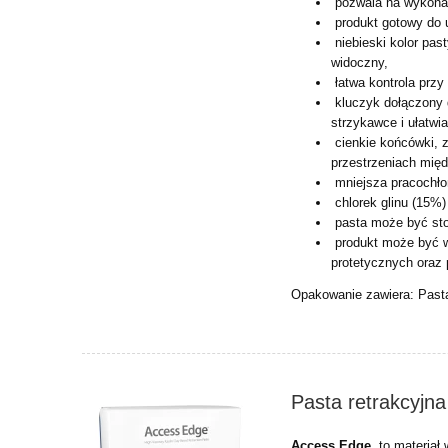
pozwala na wykonan
produkt gotowy do 
niebieski kolor past
widoczny,
łatwa kontrola przy
kluczyk dołączony 
strzykawce i ułatwia
cienkie końcówki, z
przestrzeniach mię
mniejsza pracochłon
chlorek glinu (15%)
pasta może być sto
produkt może być w
protetycznych oraz p
Opakowanie zawiera: Pasta 
Pasta retrakcyjna
Access Edge,
to materiał