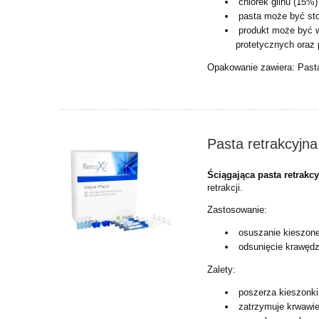
chlorek glinu (15%)
pasta może być sto
produkt może być w
protetycznych oraz p
Opakowanie zawiera: Pasta 
Pasta retrakcyjna
Ściągająca pasta retrakc
retrakcji.
Zastosowanie:
osuszanie kieszone
odsunięcie krawędzi
Zalety:
poszerza kieszonki
zatrzymuje krwawie