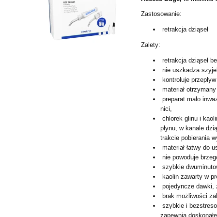
Zastosowanie:
retrakcja dziąseł
Zalety:
retrakcja dziąseł be
nie uszkadza szyj
kontroluje przepływ
materiał otrzymany 
preparat mało inwaz
nici,
chlorek glinu i kao
płynu, w kanale dzi
trakcie pobierania w
materiał łatwy do u
nie powoduje brzeg
szybkie dwuminutow
kaolin zawarty w pre
pojedyncze dawki,
brak możliwości z
szybkie i bezstres
zapewnia doskonał