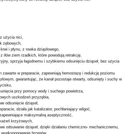
z użycia nici,
ek zębowych,
 krwi i płynu, z rowka dziąsłowego,
z iłów ziem rzadkich, które powodują retrakcję,
yjny, sprzyja łagodnemu i szybkiemu odsunięciu dziąseł, bez użycia
lin zawarte w preparacie, zapewniają hemostazę i redukcję poziomu
ąsłowym, gwarantując, że kanał pozostaje otwarty, odsunięty i suchy w
ycisku,
sunięcia przy pomocy wody i suchego powietrza,
owych uszkodzeń przyzębia,
e odsunięcie dziąseł,
paracie, działa jak katalizator, pochłaniający wilgoć,
 zapewniające maksymalną aseptyczność,
akażeń krzyżowych,
owe odsuwanie dziąseł, dzięki działaniu chemiczno- mechanicznemu,
e wyeksponowanie brzegów.