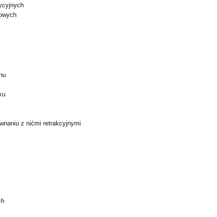
dycyjnych
rowych
nu
ku
wnaniu z nićmi retrakcyjnymi
ch