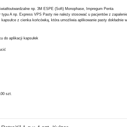
wiatłoutwardzalne np. 3M
ESPE (Soft) Monophase, Impregum Penta
ny typu A np. Express VPS
Pasty nie należy stosować u pacjentów z zapale
j kapsułce z cienka końcówką, która
umożliwia aplikowanie pasty dokładnie 
 do aplikacji kapsułek
ucić
100 szt.