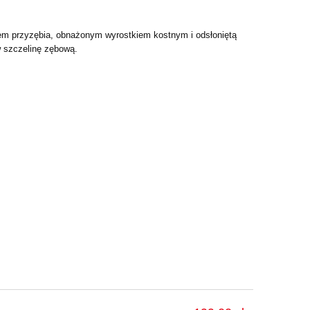
niem przyzębia, obnażonym
wyrostkiem kostnym i odsłoniętą
w szczelinę zębową.