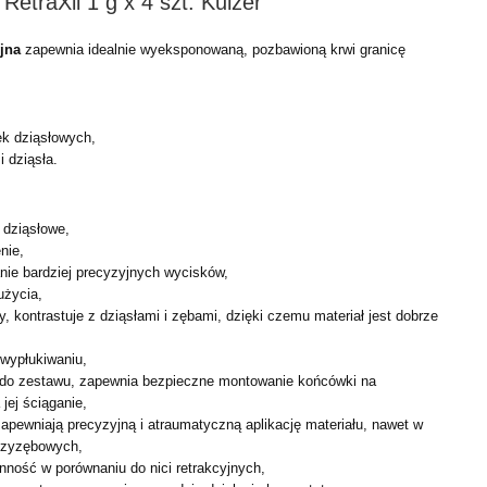
RetraXil 1 g x 4 szt. Kulzer
yjna
zapewnia idealnie wyeksponowaną, pozbawioną krwi granicę
k dziąsłowych,
 dziąsła.
 dziąsłowe,
nie,
ie bardziej precyzyjnych wycisków,
użycia,
y, kontrastuje z dziąsłami i zębami, dzięki czemu materiał jest dobrze
 wypłukiwaniu,
do zestawu, zapewnia bezpieczne montowanie końcówki na
 jej ściąganie,
apewniają precyzyjną i atraumatyczną aplikację materiału, nawet w
dzyzębowych,
ność w porównaniu do nici retrakcyjnych,