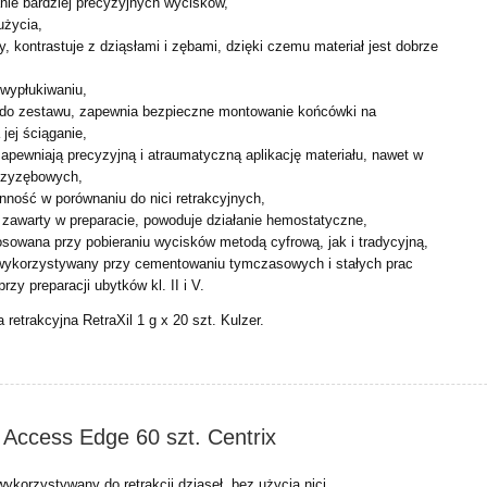
ie bardziej precyzyjnych wycisków,
użycia,
y, kontrastuje z dziąsłami i zębami, dzięki czemu materiał jest dobrze
 wypłukiwaniu,
do zestawu, zapewnia bezpieczne montowanie końcówki na
 jej ściąganie,
apewniają precyzyjną i atraumatyczną aplikację materiału, nawet w
dzyzębowych,
ność w porównaniu do nici retrakcyjnych,
 zawarty w preparacie, powoduje działanie hemostatyczne,
sowana przy pobieraniu wycisków metodą cyfrową, jak i tradycyjną,
ykorzystywany przy cementowaniu tymczasowych i stałych prac
rzy preparacji ubytków kl. II i V.
retrakcyjna RetraXil 1 g x 20 szt. Kulzer.
 Access Edge 60 szt. Centrix
 wykorzystywany do retrakcji dziąseł, bez użycia nici.