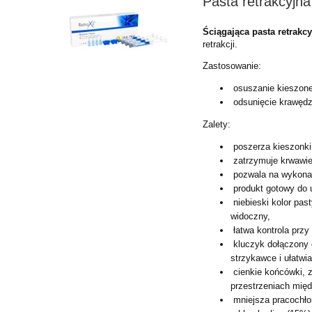
Pasta retrakcyjna 
Ściągająca pasta retrakc
retrakcji.
Zastosowanie:
osuszanie kieszone
odsunięcie krawędzi
Zalety:
poszerza kieszonki
zatrzymuje krwawie
pozwala na wykonan
produkt gotowy do 
niebieski kolor past
widoczny,
łatwa kontrola przy
kluczyk dołączony 
strzykawce i ułatwia
cienkie końcówki, z
przestrzeniach mię
mniejsza pracochłon