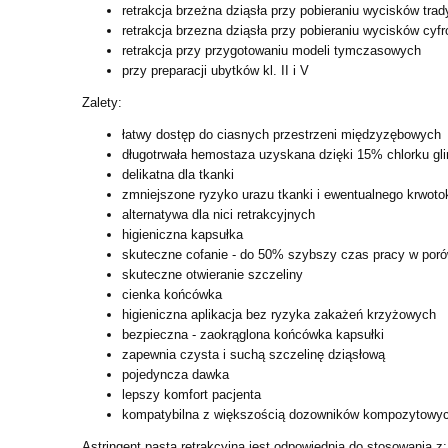
retrakcja brzeżna dziąsła przy pobieraniu wycisków tra
retrakcja brzezna dziąsła przy pobieraniu wycisków cyf
retrakcja przy przygotowaniu modeli tymczasowych
przy preparacji ubytków kl. II i V
Zalety:
łatwy dostęp do ciasnych przestrzeni międzyzębowych
długotrwała hemostaza uzyskana dzięki 15% chlorku gli
delikatna dla tkanki
zmniejszone ryzyko urazu tkanki i ewentualnego krwoto
alternatywa dla nici retrakcyjnych
higieniczna kapsułka
skuteczne cofanie - do 50% szybszy czas pracy w poró
skuteczne otwieranie szczeliny
cienka końcówka
higieniczna aplikacja bez ryzyka zakażeń krzyżowych
bezpieczna - zaokrąglona końcówka kapsułki
zapewnia czysta i suchą szczelinę dziąsłową
pojedyncza dawka
lepszy komfort pacjenta
kompatybilna z większością dozowników kompozytowy
Astringent pasta retrakcyjna jest odpowiednia do stosowania z: