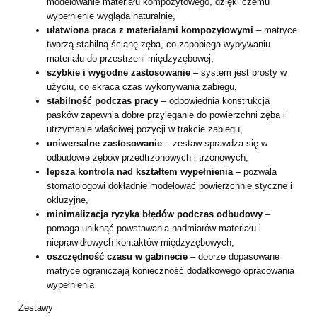
modelowanie materiału kompozytowego, dzięki czemu
wypełnienie wygląda naturalnie,
ułatwiona praca z materiałami kompozytowymi
– matryce
tworzą stabilną ścianę zęba, co zapobiega wypływaniu
materiału do przestrzeni międzyzębowej,
szybkie i wygodne zastosowanie
– system jest prosty w
użyciu, co skraca czas wykonywania zabiegu,
stabilność podczas pracy
– odpowiednia konstrukcja
pasków zapewnia dobre przyleganie do powierzchni zęba i
utrzymanie właściwej pozycji w trakcie zabiegu,
uniwersalne zastosowanie
– zestaw sprawdza się w
odbudowie zębów przedtrzonowych i trzonowych,
lepsza kontrola nad kształtem wypełnienia
– pozwala
stomatologowi dokładnie modelować powierzchnie styczne i
okluzyjne,
minimalizacja ryzyka błędów podczas odbudowy
–
pomaga uniknąć powstawania nadmiarów materiału i
nieprawidłowych kontaktów międzyzębowych,
oszczędność czasu w gabinecie
– dobrze dopasowane
matryce ograniczają konieczność dodatkowego opracowania
wypełnienia
Zestawy