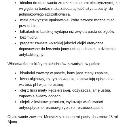
idealna do stosowania ze szczoteczkami elektrycznymi, ze
względu na bardzo małą zalecaną ilość użycia pasty, do
jednorazowego szczotkowania,
małe praktyczne opakowanie, które zawsze można mieć
przy sobie,
kilkukrotnie bardziej wydajna niż zwykła pasta do zębów,
bez fluoru,
preparat zawiera wysokiej jakości olejki eteryczne,
dopasowane do leczenia jamy ustnej i dziąseł, o działaniu
antybakteryjnym.
Właściwości niektórych składników zawartych w paście:
bisabolol zawarty w paście, hamująca stany zapalne,
kwas alginowy, cytrynian wapnia, zapewniają optymalną
wartość pH w jamie ustnej,
olej z liści mięty kędzierzawej, oczyszcza jamę ustną,
zapewnia świeży oddech,
olejek z kwiatów geranium, wykazuje właściwości
antyseptyczne, przeciwgrzybicze i przeciwzapalne.
Opakowanie zawiera: Medyczny koncentrat pasty do zębów 25 ml
Ajona.