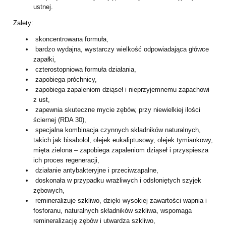
ustnej.
Zalety:
skoncentrowana formuła,
bardzo wydajna, wystarczy wielkość odpowiadająca główce
zapałki,
czterostopniowa formuła działania,
zapobiega próchnicy,
zapobiega zapaleniom dziąseł i nieprzyjemnemu zapachowi
z ust,
zapewnia skuteczne mycie zębów, przy niewielkiej ilości
ściernej (RDA 30),
specjalna kombinacja czynnych składników naturalnych,
takich jak bisabolol, olejek eukaliptusowy, olejek tymiankowy,
mięta zielona – zapobiega zapaleniom dziąseł i przyspiesza
ich proces regeneracji,
działanie antybakteryjne i przeciwzapalne,
doskonała w przypadku wrażliwych i odsłoniętych szyjek
zębowych,
remineralizuje szkliwo, dzięki wysokiej zawartości wapnia i
fosforanu, naturalnych składników szkliwa, wspomaga
remineralizację zębów i utwardza szkliwo,