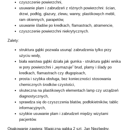
czyszczenie powierzchni,
usuwanie plam i zabrudzeń z różnych powierzchni: ścian,
drzwi, podłóg, glazury, zlewu, wanny, plastikowych mebli,
ram okiennych, parapetów,
usuwanie śladów po kredkach, flamastrach, atramencie,
czyszczenie powierzchni niekrytycznych.
Zalety:
struktura gąbki pozwala usunąć zabrudzenia tylko przy
użyciu wody,
biała warstwa gąbki działa jak gumka - struktura gąbki wnika
w pory powierzchni i „wymazuje” brud, plamy i ślady po
kredkach, flamastrach czy długopisach,
prosta i szybka obsługa, bez konieczności stosowania
chemicznych środków czystości,
skuteczna na plastikowych elementach lamp czy urządzeń
diagnostycznych,
sprawdza się do czyszczenia blatów, podłokietników, tablic
informacyjnych,
szybkie usuwanie plam i zabrudzeń między wizytami
pacjentów.
Opakowanie zawiera: Magiczna gąbka 2 szt. Jan Niezbędny.