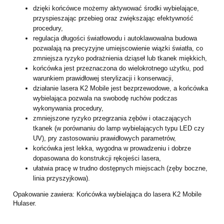
dzięki końcówce możemy aktywować środki wybielające,
przyspieszając przebieg
oraz zwiększając efektywność
procedury,
regulacja długości światłowodu i autoklawowalna budowa
pozwalają na
precyzyjne umiejscowienie wiązki światła, co
zmniejsza ryzyko podrażnienia
dziąseł lub tkanek miękkich,
końcówka jest przeznaczona do wielokrotnego użytku, pod
warunkiem
prawidłowej sterylizacji i konserwacji,
działanie lasera K2 Mobile jest bezprzewodowe, a końcówka
wybielająca pozwala
na swobodę ruchów podczas
wykonywania procedury,
zmniejszone ryzyko przegrzania zębów i otaczających
tkanek (w porównaniu do
lamp wybielających typu LED czy
UV), pry zastosowaniu prawidłowych
parametrów,
końcówka jest lekka, wygodna w prowadzeniu i dobrze
dopasowana do
konstrukcji rękojeści lasera,
ułatwia pracę w trudno dostępnych miejscach (zęby boczne,
linia przyszyjkowa).
Opakowanie zawiera: Końcówka wybielająca do lasera K2 Mobile
Hulaser.