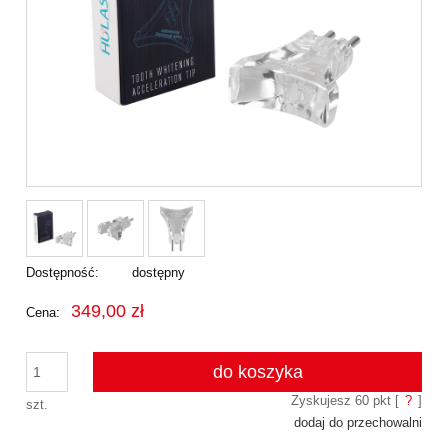
Dostępność:
dostępny
349,00 zł
Cena:
do koszyka
Zyskujesz
60
pkt [
?
]
szt.
dodaj do przechowalni