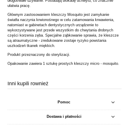
długotrwałe używanie. Posiadają blokadę uchwytu, co znacznie
ułatwia pracę.
Głównym zastosowaniem kleszczy Mosquito jest zamykanie
światła naczynia krwionośnego w celu zatamowania krwawienia,
natomiast w gabinetach dentystycznych urządzenie to
wykorzystywane jest przede wszystkim do chwytania drobnych
części korzenia zęba. Specjalne ząbkowanie sprawia, że kleszcze
są atraumatyczne - zredukowane zostaje ryzyko powstania
uszkodzeń tkanek miękkich.
Produkt przeznaczony do sterylizacji.
Opakowanie zawiera 1 sztukę prostych kleszczy micro - mosquito.
Inni kupili rownież
Pomoc
Dostawa i płatności