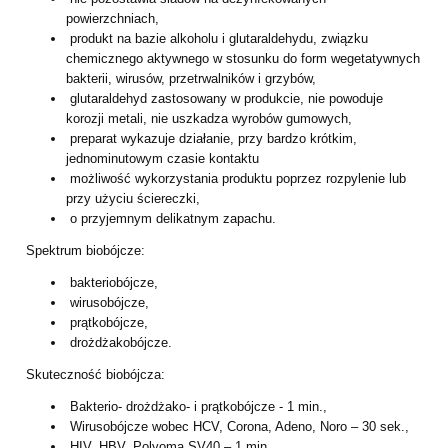
powierzchniach,
produkt na bazie alkoholu i glutaraldehydu, związku
chemicznego aktywnego w stosunku do form wegetatywnych
bakterii, wirusów, przetrwalników i grzybów,
glutaraldehyd zastosowany w produkcie, nie powoduje
korozji metali, nie uszkadza wyrobów gumowych,
preparat wykazuje działanie, przy bardzo krótkim,
jednominutowym czasie kontaktu
możliwość wykorzystania produktu poprzez rozpylenie lub
przy użyciu ściereczki,
o przyjemnym delikatnym zapachu.
Spektrum biobójcze:
bakteriobójcze,
wirusobójcze,
prątkobójcze,
drożdżakobójcze.
Skuteczność biobójcza:
Bakterio- drożdżako- i prątkobójcze - 1 min.,
Wirusobójcze wobec HCV, Corona, Adeno, Noro – 30 sek.,
HIV, HBV, Polyoma SV40 – 1 min,