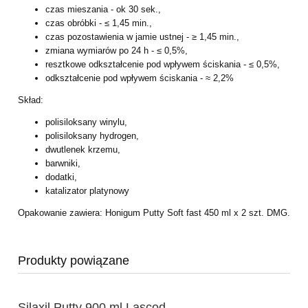
czas mieszania - ok 30 sek.,
czas obróbki - ≤ 1,45 min.,
czas pozostawienia w jamie ustnej - ≥ 1,45 min.,
zmiana wymiarów po 24 h - ≤ 0,5%,
resztkowe odkształcenie pod wpływem ściskania - ≤ 0,5%,
odkształcenie pod wpływem ściskania - ≈ 2,2%
Skład:
polisiloksany winylu,
polisiloksany hydrogen,
dwutlenek krzemu,
barwniki,
dodatki,
katalizator platynowy
Opakowanie zawiera: Honigum Putty Soft fast 450 ml x 2 szt. DMG.
Produkty powiązane
Silaxil Putty 900 ml Lascod