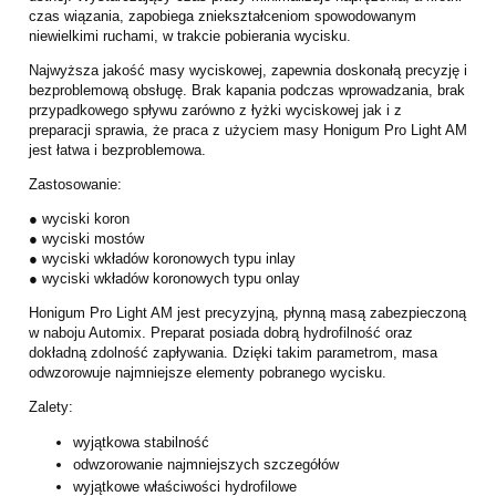
czas wiązania, zapobiega zniekształceniom spowodowanym
niewielkimi ruchami, w trakcie pobierania wycisku.
Najwyższa jakość masy wyciskowej, zapewnia doskonałą precyzję i
bezproblemową obsługę. Brak kapania podczas wprowadzania, brak
przypadkowego spływu zarówno z łyżki wyciskowej jak i z
preparacji sprawia, że praca z użyciem masy Honigum Pro Light AM
jest łatwa i bezproblemowa.
Zastosowanie:
● wyciski koron
● wyciski mostów
● wyciski wkładów koronowych typu inlay
● wyciski wkładów koronowych typu onlay
Honigum Pro Light AM jest precyzyjną, płynną masą zabezpieczoną
w naboju Automix. Preparat posiada dobrą hydrofilność oraz
dokładną zdolność zapływania. Dzięki takim parametrom, masa
odwzorowuje najmniejsze elementy pobranego wycisku.
Zalety:
wyjątkowa stabilność
odwzorowanie najmniejszych szczegółów
wyjątkowe właściwości hydrofilowe