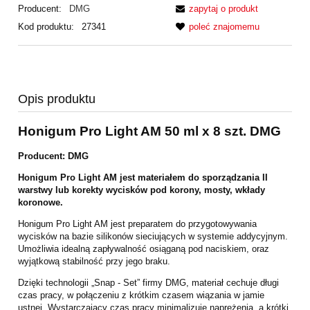
Producent:
DMG
zapytaj o produkt
Kod produktu:
27341
poleć znajomemu
Opis produktu
Honigum Pro Light AM 50 ml x 8 szt. DMG
Producent: DMG
Honigum Pro Light AM jest materiałem do sporządzania II
warstwy lub korekty wycisków pod korony, mosty, wkłady
koronowe.
Honigum Pro Light AM jest preparatem do przygotowywania
wycisków na bazie silikonów sieciujących w systemie addycyjnym.
Umożliwia idealną zapływalność osiąganą pod naciskiem, oraz
wyjątkową stabilność przy jego braku.
Dzięki technologii „Snap - Set” firmy DMG, materiał cechuje długi
czas pracy, w połączeniu z krótkim czasem wiązania w jamie
ustnej. Wystarczający czas pracy minimalizuje naprężenia, a krótki