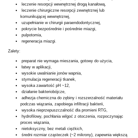
leczenie resorpcji wewnętrznej drogą kanałową,
leczenie chirurgiczne resorpcji zewnętrznej lub
komunikującej wewnętrznej,
uzupełnianie w chirurgii paraendodontycznej,
pokrycie bezpośrednie i pośrednie miazgi,
pulpotomia,
regeneracja miazgi.
Zalety:
preparat nie wymaga mieszania, gotowy do użycia,
łatwy w aplikacji,
wysokie uwalnianie jonów wapnia,
stymulacja regeneracji tkanek,
wysoka zawartość pH ~12,
działanie bakteriobójcze,
adhezja chemiczna do zębiny i rozszerzalność materiału
podczas wiązania, zapobiega infiltracji bakterii,
wysoka nieprzepuszczalność dla promieni RTG,
hydrofilowy, pochłania wilgoć z otoczenia, rozpoczynając
proces wiązania,
nietoksyczny, bez metali ciężkich,
średni rozmiar cząsteczek (~2 mikrony), zapewnia większą