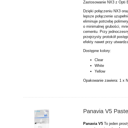
Zastosowanie NX3 z Opti
Dzięki połączeniu NX3 ora
lepsze
połączenie uzupełn
eliminuje
potrzebę polimer
o
minimalnej grubości, mn
cementu.
Przy jednoczesn
przejrzysty
protokół postę
efekty
nawet przy utwardza
Dostępne kolory:
Clear
White
Yellow
Opakowanie zawiera:
1 x 
Panavia V5 Paste
Panavia V5
To jeden prost