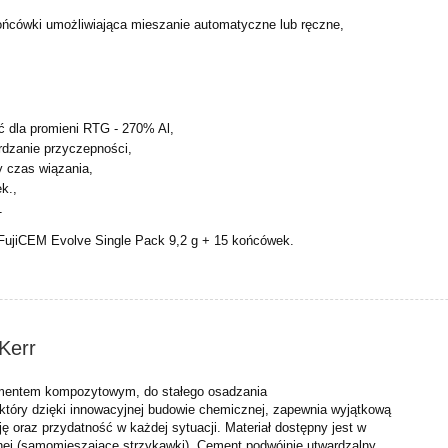
ońcówki umożliwiająca mieszanie automatyczne lub ręczne,
ć dla promieni RTG - 270% Al,
rdzanie przyczepności,
ty czas wiązania,
k.,
1
FujiCEM Evolve Single Pack 9,2 g + 15 końcówek.
Kerr
mentem kompozytowym, do stałego osadzania
 który dzięki innowacyjnej budowie chemicznej, zapewnia wyjątkową
ę oraz przydatność w każdej sytuacji. Materiał dostępny jest w
nej (samomieszające strzykawki).
Cement podwójnie utwardzalny,