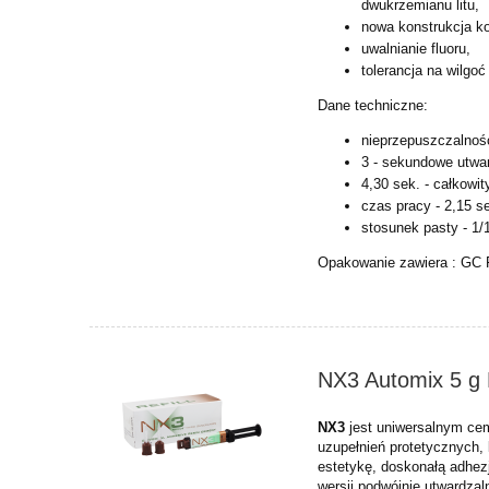
dwukrzemianu litu,
nowa konstrukcja k
uwalnianie fluoru,
tolerancja na wilgoć
Dane techniczne:
nieprzepuszczalnoś
3 - sekundowe utwa
4,30 sek. - całkowi
czas pracy - 2,15 se
stosunek pasty - 1/
Opakowanie zawiera : GC 
NX3 Automix 5 g 
NX3
jest uniwersalnym ce
uzupełnień
protetycznych,
estetykę,
doskonałą adhezj
wersji
podwójnie utwardzal