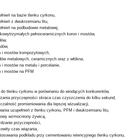
łnień na bazie tlenku cyrkonu,
łnień z dwukrzemianu litu,
łnień na podbudowie metalowej,
kowytrzymałych pełnoceramicznych koron i mostów,
dów,
adów,
n i mostów kompozytowych,
ów metalowych, ceramicznych oraz z włókna,
i mostów na metalu i porcelanie,
n i mostów na PFM
a do tlenku cyrkonu w porównaniu do wiodących konkurentów,
dzania przyczepności skraca czas czyszczenia do kilku sekund,
zalność promieniowania dla lepszej wizualizacji,
ania uzupełnień z tlenku cyrkonu, PFM i dwukrzemianu litu,
rowy wzmocniony żywicą,
rdzanie przyczepności,
kowity czas wiązania,
stosowania podkładu przy cementowaniu retencyjnego tlenku
cyrkonu,