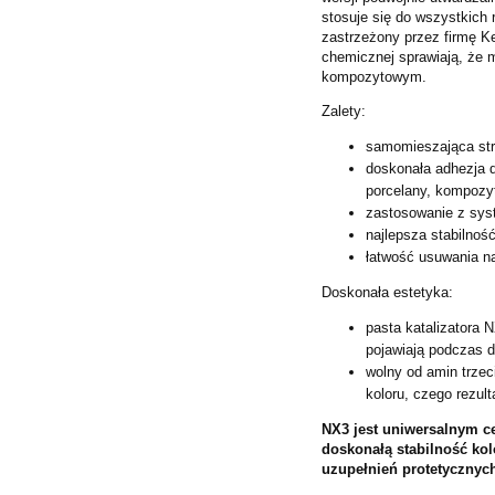
stosuje się do wszystkich 
zastrzeżony przez firmę K
chemicznej sprawiają, że m
kompozytowym.
Zalety:
samomieszająca str
doskonała adhezja 
porcelany,
kompozyt
zastosowanie z syst
najlepsza stabilnoś
łatwość usuwania n
Doskonała estetyka:
pasta katalizatora 
pojawiają podczas 
wolny od amin trze
koloru, czego rezul
NX3 jest uniwersalnym 
doskonałą stabilność kol
uzupełnień
protetycznyc