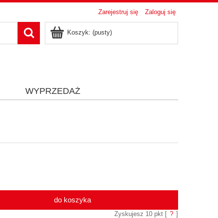
Zarejestruj się
Zaloguj się
Koszyk:
(pusty)
i
WYPRZEDAŻ
do koszyka
Zyskujesz
10
pkt [
?
]