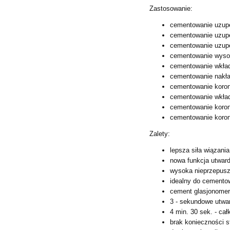
Zastosowanie:
cementowanie uzupe
cementowanie uzupe
cementowanie uzupe
cementowanie wyso
cementowanie wkła
cementowanie nakł
cementowanie koro
cementowanie wkład
cementowanie koron 
cementowanie koro
Zalety:
lepsza siła wiązani
nowa funkcja utwar
wysoka nieprzepuszc
idealny do cementow
cement glasjonome
3 - sekundowe utwa
4 min. 30 sek. - cał
brak konieczności 