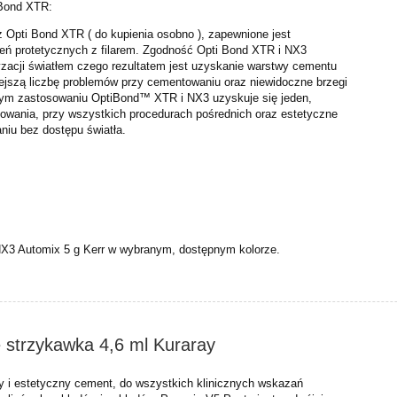
 Bond XTR:
z Opti Bond XTR ( do kupienia osobno ), zapewnione jest
ień protetycznych z filarem. Zgodność Opti Bond XTR i NX3
yzacji światłem czego rezultatem jest uzyskanie warstwy cementu
iejszą liczbę problemów przy cementowaniu oraz niewidoczne
brzegi
ym zastosowaniu OptiBond™ XTR i NX3 uzyskuje się jeden,
powania, przy wszystkich procedurach pośrednich oraz estetyczne
niu bez dostępu światła.
NX3 Automix 5 g Kerr w wybranym, dostępnym kolorze.
 strzykawka 4,6 ml Kuraray
y i
estetyczny cement, do wszystkich klinicznych wskazań