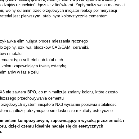
rodzajów uzupełnień, łącznie z
licówkami. Zoptymalizowana matryca i
err, wolny od amin
trzeciorzędowych inicjator reakcji polimeryzacji
ateriał jest
pierwszym, stabilnym kolorystycznie cementem
zykawka eliminująca proces mieszania ręcznego
do zębiny, szkliwa, bloczków CAD/CAM, ceramiki,
ów i metalu
emami typu self-etch lub total-etch
ć koloru zapewniająca trwałą estetykę
admiarów w fazie żelu
NX3 nie zawiera BPO, co minimalizuje zmiany koloru, które
często
dłuższego przechowywania cementu
ciorzędowych system inicjatora NX3 wyraźnie poprawia
stabilność
tatem są dłużej utrzymujące się doskonałe rezultaty
estetyczne
cementem kompozytowym, zapewniającym wysoką przezierność
i
oru, dzięki czemu idealnie nadaje się do estetycznych
h.