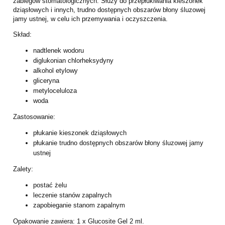
zabiegów stomatologicznych. Służy do przepłukiwania kieszonek
dziąsłowych i innych, trudno dostępnych obszarów błony śluzowej
jamy ustnej, w celu ich przemywania i oczyszczenia.
Skład:
nadtlenek wodoru
diglukonian chlorheksydyny
alkohol etylowy
gliceryna
metyloceluloza
woda
Zastosowanie:
płukanie kieszonek dziąsłowych
płukanie trudno dostępnych obszarów błony śluzowej jamy
ustnej
Zalety:
postać żelu
leczenie stanów zapalnych
zapobieganie stanom zapalnym
Opakowanie zawiera: 1 x Glucosite Gel 2 ml.