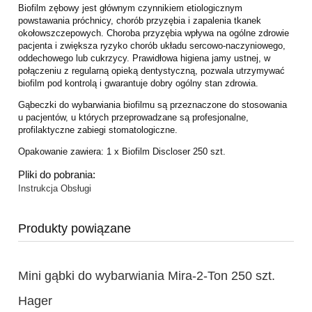
Biofilm zębowy jest głównym czynnikiem etiologicznym
powstawania próchnicy, chorób
przyzębia i zapalenia tkanek
okołowszczepowych. Choroba przyzębia wpływa na ogólne
zdrowie
pacjenta i zwiększa ryzyko chorób układu sercowo-naczyniowego,
oddechowego
lub cukrzycy. Prawidłowa higiena jamy ustnej, w
połączeniu z regularną opieką
dentystyczną, pozwala utrzymywać
biofilm pod kontrolą i gwarantuje dobry ogólny stan
zdrowia.
Gąbeczki do wybarwiania biofilmu są przeznaczone do stosowania
u pacjentów, u których
przeprowadzane są profesjonalne,
profilaktyczne zabiegi stomatologiczne.
Opakowanie zawiera: 1 x Biofilm Discloser 250 szt.
Pliki do pobrania:
Instrukcja Obsługi
Produkty powiązane
Mini gąbki do wybarwiania Mira-2-Ton 250 szt.
Hager