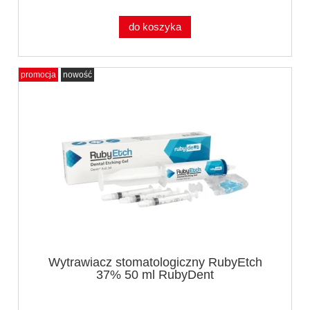
do koszyka
promocja
nowość
Wytrawiacz stomatologiczny RubyEtch
37% 50 ml RubyDent