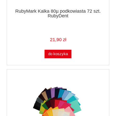
RubyMark Kalka 80µ podkowiasta 72 szt.
RubyDent
21,90 zł
do koszyka