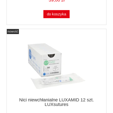
39,00 zł
do koszyka
nowość
Nici niewchłanialne LUXAMID 12 szt.
LUXsutures