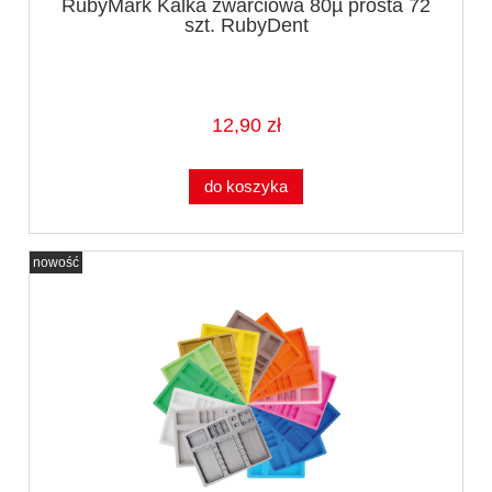
RubyMark Kalka zwarciowa 80µ prosta 72
szt. RubyDent
12,90 zł
do koszyka
nowość