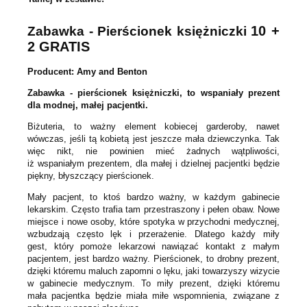
10 +
Zabawka - Pierścionek księżniczki
2 GRATIS
Producent: Amy and Benton
Zabawka - pierścionek księżniczki, to wspaniały prezent
dla modnej, małej pacjentki.
Biżuteria, to ważny element kobiecej garderoby, nawet
wówczas, jeśli tą kobietą jest jeszcze mała dziewczynka. Tak
więc nikt, nie powinien mieć żadnych wątpliwości,
iż wspaniałym prezentem, dla małej i dzielnej pacjentki będzie
piękny, błyszczący pierścionek.
Mały pacjent, to ktoś bardzo ważny, w każdym gabinecie
lekarskim. Często trafia tam przestraszony i pełen obaw. Nowe
miejsce i nowe osoby, które spotyka w przychodni medycznej,
wzbudzają często lęk i przerażenie. Dlatego każdy miły
gest, który pomoże lekarzowi nawiązać kontakt z małym
pacjentem, jest bardzo ważny. Pierścionek, to drobny prezent,
dzięki któremu maluch zapomni o lęku, jaki towarzyszy wizycie
w gabinecie medycznym. To miły prezent, dzięki któremu
mała pacjentka będzie miała miłe wspomnienia, związane z