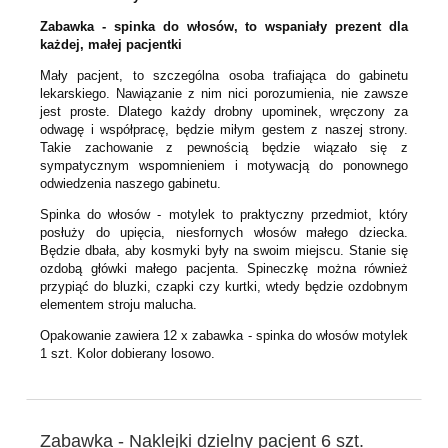
Zabawka - spinka do włosów, to wspaniały prezent dla
każdej, małej pacjentki
Mały pacjent, to szczególna osoba trafiająca do gabinetu
lekarskiego. Nawiązanie z nim nici porozumienia, nie zawsze
jest proste. Dlatego każdy drobny upominek, wręczony za
odwagę i współpracę, będzie miłym gestem z naszej strony.
Takie zachowanie z pewnością będzie wiązało się z
sympatycznym wspomnieniem i motywacją do ponownego
odwiedzenia naszego gabinetu.
Spinka do włosów - motylek to praktyczny przedmiot, który
posłuży do upięcia, niesfornych włosów małego dziecka.
Będzie dbała, aby kosmyki były na swoim miejscu. Stanie się
ozdobą główki małego pacjenta. Spineczkę można również
przypiąć do bluzki, czapki czy kurtki, wtedy będzie ozdobnym
elementem stroju malucha.
Opakowanie zawiera 12 x zabawka - spinka do włosów motylek
1 szt. Kolor dobierany losowo.
Zabawka - Naklejki dzielny pacjent 6 szt.