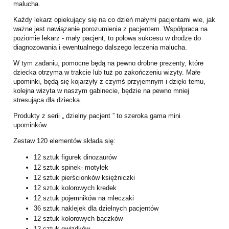
malucha.
Każdy lekarz opiekujący się na co dzień małymi pacjentami wie, jak
ważne jest nawiązanie porozumienia z pacjentem. Współpraca na
poziomie lekarz - mały pacjent, to połowa sukcesu w drodze do
diagnozowania i ewentualnego dalszego leczenia malucha.
W tym zadaniu, pomocne będą na pewno drobne prezenty, które
dziecka otrzyma w trakcie lub tuż po zakończeniu wizyty. Małe
upominki, będą się kojarzyły z czymś przyjemnym i dzięki temu,
kolejna wizyta w naszym gabinecie, będzie na pewno mniej
stresująca dla dziecka.
Produkty z serii „ dzielny pacjent ” to szeroka gama mini
upominków.
Zestaw 120 elementów składa się:
12 sztuk figurek dinozaurów
12 sztuk spinek- motylek
12 sztuk pierścionków księżniczki
12 sztuk kolorowych kredek
12 sztuk pojemników na mleczaki
36 sztuk naklejek dla dzielnych pacjentów
12 sztuk kolorowych bączków
12 sztuk gwizdków