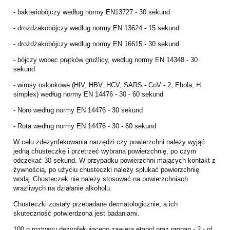
- bakteriobójczy według normy EN13727 - 30 sekund
- drożdżakobójczy według normy EN 13624 - 15 sekund
- drożdżakobójczy według normy EN 16615 - 30 sekund
- bójczy wobec prątków gruźlicy, według normy EN 14348 - 30
sekund
- wirusy osłonkowe (HIV, HBV, HCV, SARS - CoV - 2, Ebola, H.
simplex) według normy EN 14476 - 30 - 60 sekund
- Noro według normy EN 14476 - 30 sekund
- Rota według normy EN 14476 - 30 - 60 sekund
W celu zdezynfekowania narzędzi czy powierzchni należy wyjąć
jedną chusteczkę i przetrzeć wybrana powierzchnię, po czym
odczekać 30 sekund. W przypadku powierzchni mających kontakt z
żywnością, po użyciu chusteczki należy spłukać powierzchnię
wodą. Chusteczek nie należy stosować na powierzchniach
wrażliwych na działanie alkoholu.
Chusteczki zostały przebadane dermatologicznie, a ich
skuteczność potwierdzona jest badaniami.
100 g roztworu dezynfekującego zawiera etanol oraz propan - 2 - ol.