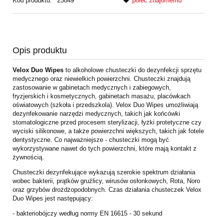
Kod produktu:
25849
poleć znajomemu
Opis produktu
Velox Duo Wipes
to alkoholowe chusteczki do dezynfekcji sprzętu
medycznego oraz niewielkich powierzchni. Chusteczki znajdują
zastosowanie w gabinetach medycznych i zabiegowych,
fryzjerskich i kosmetycznych, gabinetach masażu, placówkach
oświatowych (szkoła i przedszkola). Velox Duo Wipes umożliwiają
dezynfekowanie narzędzi medycznych, takich jak końcówki
stomatologiczne przed procesem sterylizacji, łyżki protetyczne czy
wyciski silikonowe, a także powierzchni większych, takich jak fotele
dentystyczne. Co najważniejsze - chusteczki mogą być
wykorzystywane nawet do tych powierzchni, które mają kontakt z
żywnością.
Chusteczki dezynfekujące wykazują szerokie spektrum działania
wobec bakterii, prątków gruźlicy, wirusów osłonkowych, Rota, Noro
oraz grzybów drożdżopodobnych. Czas działania chusteczek Velox
Duo Wipes jest następujący:
- bakteriobójczy według normy EN 16615 - 30 sekund