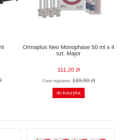
nt
Ormaplus Neo Monophase 50 ml x 4
Rękawi
szt. Major
111,20 zł
ł
139,00 zł
Cena regularna:
Ce
do koszyka
Bloczek - E-RECEPTA 100 kartek
Poduszka dzie
film
Hyg
3,90 zł
189,
do koszyka
do ko