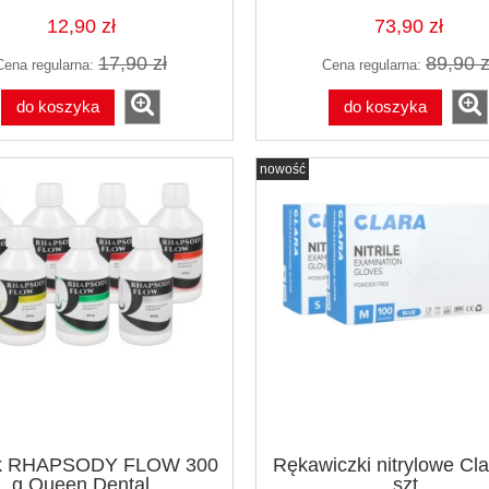
12,90 zł
73,90 zł
17,90 zł
89,90 z
Cena regularna:
Cena regularna:
do koszyka
do koszyka
nowość
ek RHAPSODY FLOW 300
Rękawiczki nitrylowe Cl
g Queen Dental
szt.