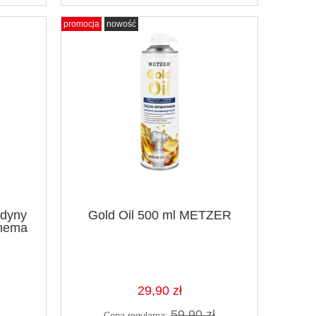
promocja
nowość
ydyny
Gold Oil 500 ml METZER
Chema
29,90 zł
59,90 zł
Cena regularna: