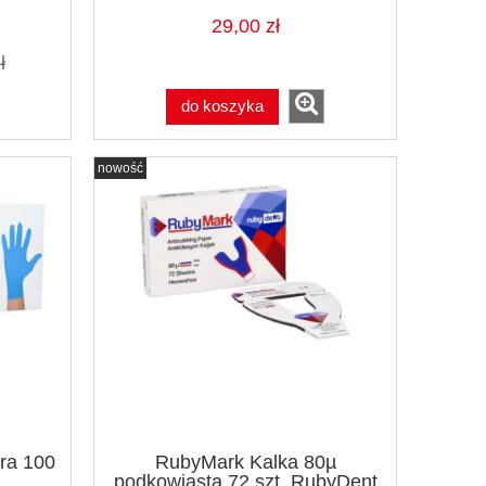
29,00 zł
ł
do koszyka
nowość
ara 100
RubyMark Kalka 80µ
podkowiasta 72 szt. RubyDent