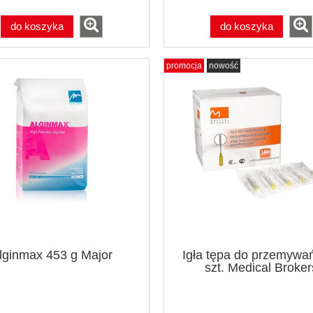
do koszyka
do koszyka
promocja
nowość
lginmax 453 g Major
Igła tępa do przemywa
szt. Medical Broker