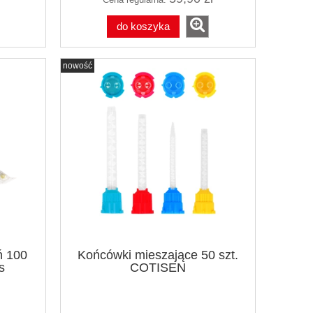
do koszyka
nowość
ń 100
Końcówki mieszające 50 szt.
s
COTISEN