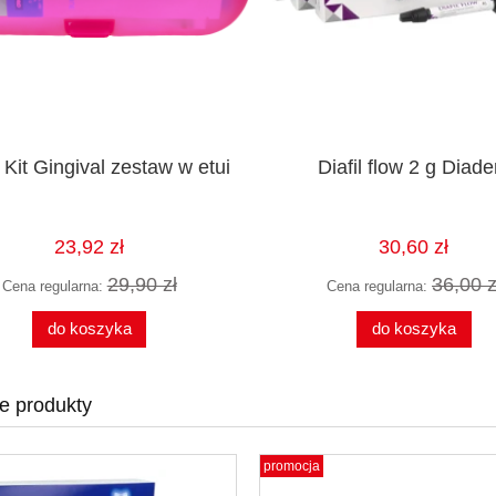
 Kit Gingival zestaw w etui
Diafil flow 2 g Diade
23,92 zł
30,60 zł
29,90 zł
36,00 z
Cena regularna:
Cena regularna:
do koszyka
do koszyka
k Out Resin 1,2 ml x 5
Ergonom X - Filmy
szt. MEDICLUS
samowywołujące 50 szt. Dental
e produkty
74,90 zł
169,00 zł
promocja
do koszyka
do koszyka