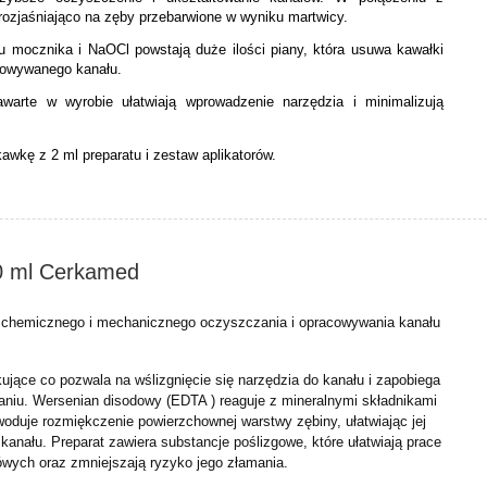
rozjaśniająco na zęby przebarwione w wyniku martwicy.
u mocznika i NaOCl powstają duże ilości piany, która usuwa kawałki
cowywanego kanału.
warte w wyrobie ułatwiają wprowadzenie narzędzia i minimalizują
awkę z 2 ml preparatu i zestaw aplikatorów.
0 ml Cerkamed
o chemicznego i mechanicznego oczyszczania i opracowywania kanału
ujące co pozwala na wślizgnięcie się narzędzia do kanału i zapobiega
maniu. Wersenian disodowy (EDTA ) reaguje z mineralnymi składnikami
woduje rozmiękczenie powierzchownej warstwy zębiny, ułatwiając jej
 kanału. Preparat zawiera substancje poślizgowe, które ułatwiają prace
ówych oraz zmniejszają ryzyko jego złamania.