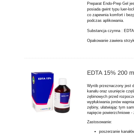
Preparat Endo-Prep Gel jes
posiada gwint typu luer-lo
co zapewnia komfort i bez
podczas aplikowania.
Substancja czynna : EDT
Opakowanie zawiera strzy
EDTA 15% 200 m
Wyrób przeznaczony jest d
kanału oraz usunięcie częś
zębinowych przed rozpoczę
wypłukiwania jonów wapni
zębiny, ułatwiając tym sam
napięcie powierzchniowe -
Zastosowanie:
poszerzanie kanałó