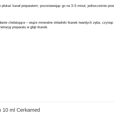
to płukać kanał preparatem, pozostawiając go na 3–5 minut, jednocześnie p
ałanie chelatujące – wiąże mineralne składniki tkanek twardych zęba, czyn
etrację preparatu w głąb tkanek.
m 10 ml Cerkamed