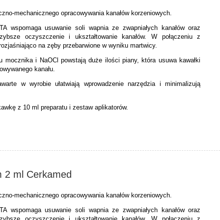
czno-mechanicznego opracowywania kanałów korzeniowych.
TA wspomaga usuwanie soli wapnia ze zwapniałych kanałów oraz
zybsze oczyszczenie i ukształtowanie kanałów. W połączeniu z
rozjaśniająco na zęby przebarwione w wyniku martwicy.
u mocznika i NaOCl powstają duże ilości piany, która usuwa kawałki
cowywanego kanału.
warte w wyrobie ułatwiają wprowadzenie narzędzia i minimalizują
awkę z 10 ml preparatu i zestaw aplikatorów.
m 2 ml Cerkamed
czno-mechanicznego opracowywania kanałów korzeniowych.
TA wspomaga usuwanie soli wapnia ze zwapniałych kanałów oraz
zybsze oczyszczenie i ukształtowanie kanałów. W połączeniu z