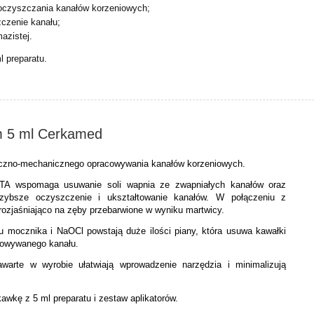
oczyszczania kanałów korzeniowych;
zczenie kanału;
mazistej.
l preparatu.
m 5 ml Cerkamed
czno-mechanicznego opracowywania kanałów korzeniowych.
TA wspomaga usuwanie soli wapnia ze zwapniałych kanałów oraz
zybsze oczyszczenie i ukształtowanie kanałów. W połączeniu z
rozjaśniająco na zęby przebarwione w wyniku martwicy.
u mocznika i NaOCl powstają duże ilości piany, która usuwa kawałki
cowywanego kanału.
warte w wyrobie ułatwiają wprowadzenie narzędzia i minimalizują
awkę z 5 ml preparatu i zestaw aplikatorów.