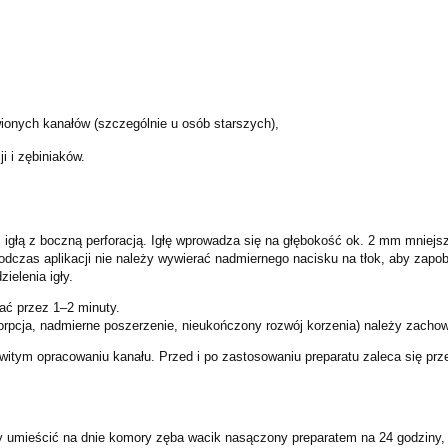
onych kanałów (szczególnie u osób starszych),
i i zębiniaków.
igłą z boczną perforacją. Igłę wprowadza się na głębokość ok. 2 mm mniejszą
Podczas aplikacji nie należy wywierać nadmiernego nacisku na tłok, aby zapo
ielenia igły.
ać przez 1–2 minuty.
pcja, nadmierne poszerzenie, nieukończony rozwój korzenia) należy zacho
itym opracowaniu kanału. Przed i po zastosowaniu preparatu zaleca się prze
ży umieścić na dnie komory zęba wacik nasączony preparatem na 24 godziny,