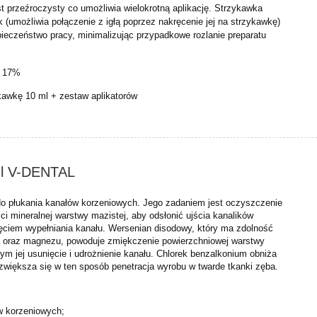
t przeźroczysty co umożliwia wielokrotną aplikację. Strzykawka
ck (umożliwia połączenie z igłą poprzez nakręcenie jej na strzykawkę)
pieczeństwo pracy, minimalizując przypadkowe rozlanie preparatu
A 17%
kawkę 10 ml + zestaw aplikatorów
l V-DENTAL
o płukania kanałów korzeniowych. Jego zadaniem jest oczyszczenie
ci mineralnej warstwy mazistej, aby odsłonić ujścia kanalików
ciem wypełniania kanału. Wersenian disodowy, który ma zdolność
a oraz magnezu, powoduje zmiękczenie powierzchniowej warstwy
ym jej usunięcie i udrożnienie kanału. Chlorek benzalkonium obniża
 zwiększa się w ten sposób penetracja wyrobu w twarde tkanki zęba.
w korzeniowych;