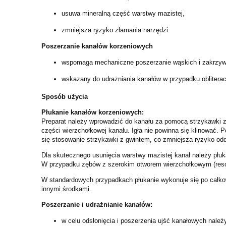
usuwa mineralną część warstwy mazistej,
zmniejsza ryzyko złamania narzędzi.
Poszerzanie kanałów korzeniowych
wspomaga mechaniczne poszerzanie wąskich i zakrzywi
wskazany do udrażniania kanałów w przypadku obliteracj
Sposób użycia
Płukanie kanałów korzeniowych:
Preparat należy wprowadzić do kanału za pomocą strzykawki z 
części wierzchołkowej kanału. Igła nie powinna się klinować. 
się stosowanie strzykawki z gwintem, co zmniejsza ryzyko oddz
Dla skutecznego usunięcia warstwy mazistej kanał należy płuk
W przypadku zębów z szerokim otworem wierzchołkowym (resor
W standardowych przypadkach płukanie wykonuje się po całkow
innymi środkami.
Poszerzanie i udrażnianie kanałów:
w celu odsłonięcia i poszerzenia ujść kanałowych nale