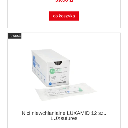
39,00 zł
do koszyka
nowość
Nici niewchłanialne LUXAMID 12 szt.
LUXsutures