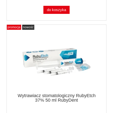
do koszyka
promocja
nowość
Wytrawiacz stomatologiczny RubyEtch
37% 50 ml RubyDent