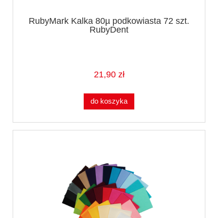
RubyMark Kalka 80µ podkowiasta 72 szt.
RubyDent
21,90 zł
do koszyka