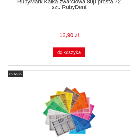
RubyMark Kalka zwarciowa 80µ prosta 72
szt. RubyDent
12,90 zł
do koszyka
nowość