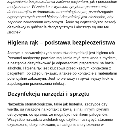
zapewnienia bezpieczeństwa zarówno pacjentom, jak i personelowi
medycznemu. W związku z wysokim ryzykiem przenoszenia
drobnoustrojów w środowisku stomatologicznym, przestrzeganie
rygorystycznych zasad higieny i dezynfekcji jest niezbędne, aby
zapobiec zakażeniom krzyżowym. Jakie są najważniejsze zasady
dezynfekcji w gabinecie dentystycznym i dlaczego są one tak
istotne?
Higiena rąk – podstawa bezpieczeństwa
Jednym z najważniejszych aspektów
dezynfekcji
jest higiena rąk.
Personel medyczny powinien regularnie myć ręce wodą z mydłem,
a następnie dezynfekować je odpowiednimi preparatami na bazie
alkoholu. Higiena rąk jest kluczowa przed każdym kontaktem z
pacjentem, po zdjęciu rękawic, a także po kontakcie z materiałami
potencjalnie zakaźnymi. Jest to pierwszy i najważniejszy krok w
zapobieganiu przenoszenia infekcji.
Dezynfekcja narzędzi i sprzętu
Narzędzia stomatologiczne, takie jak lusterka, szczypce czy
wiertła, są narażone na kontakt z krwią, śliną i innymi płynami
ustrojowymi, co sprawia, że mogą być nośnikiem patogenów.
Wszystkie narzędzia wielokrotnego użytku muszą być starannie
czyszczone, dezynfekowane, a następnie sterylizowane w