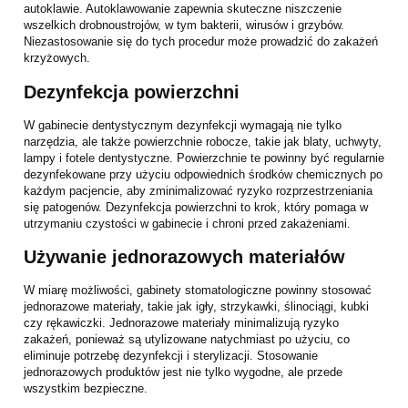
autoklawie. Autoklawowanie zapewnia skuteczne niszczenie
wszelkich drobnoustrojów, w tym bakterii, wirusów i grzybów.
Niezastosowanie się do tych procedur może prowadzić do zakażeń
krzyżowych.
Dezynfekcja powierzchni
W gabinecie dentystycznym dezynfekcji wymagają nie tylko
narzędzia, ale także powierzchnie robocze, takie jak blaty, uchwyty,
lampy i fotele dentystyczne. Powierzchnie te powinny być regularnie
dezynfekowane przy użyciu odpowiednich środków chemicznych po
każdym pacjencie, aby zminimalizować ryzyko rozprzestrzeniania
się patogenów. Dezynfekcja powierzchni to krok, który pomaga w
utrzymaniu czystości w gabinecie i chroni przed zakażeniami.
Używanie jednorazowych materiałów
W miarę możliwości, gabinety stomatologiczne powinny stosować
jednorazowe materiały, takie jak igły, strzykawki, ślinociągi, kubki
czy rękawiczki. Jednorazowe materiały minimalizują ryzyko
zakażeń, ponieważ są utylizowane natychmiast po użyciu, co
eliminuje potrzebę dezynfekcji i sterylizacji. Stosowanie
jednorazowych produktów jest nie tylko wygodne, ale przede
wszystkim bezpieczne.